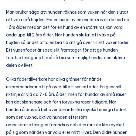
Man brukar säga att hunden räknas som vuxen när den slutat
att växa på höjden. För en hund av en mindre ras är det vid ca
1 års ålder medan det för en hund av en större ras kan vara
ända upp till 2 års ålder. När hunden slutat att växa på
höjden så är det ofta en bra tid att gå över till ett vuxenfoder.
Ett vuxenfoder är speciellt framtaget för att ge hunden
förutsättningar att må så bra som möjligt under den aktiva
delen av livet.
Olika fodertillverkare har olika gränser för när de
rekommenderar att gå över till ett seniorfoder. En generell
riktlinje är vid ca 7-8 års ålder, men för hundar av små raser
kan det ske senare och för storvuxna raser tidigare. När
hunden åldras så behöver den inte lika mycket energi i fodret
som den vuxna, aktiva hunden eftersom
ämnesomsättningen förändras och den rör inte lika mycket
på sig som när den var valp eller mitt i livet. Den äldre hunden