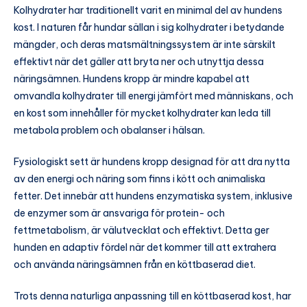
Kolhydrater har traditionellt varit en minimal del av hundens
kost. I naturen får hundar sällan i sig kolhydrater i betydande
mängder, och deras matsmältningssystem är inte särskilt
effektivt när det gäller att bryta ner och utnyttja dessa
näringsämnen. Hundens kropp är mindre kapabel att
omvandla kolhydrater till energi jämfört med människans, och
en kost som innehåller för mycket kolhydrater kan leda till
metabola problem och obalanser i hälsan.
Fysiologiskt sett är hundens kropp designad för att dra nytta
av den energi och näring som finns i kött och animaliska
fetter. Det innebär att hundens enzymatiska system, inklusive
de enzymer som är ansvariga för protein- och
fettmetabolism, är välutvecklat och effektivt. Detta ger
hunden en adaptiv fördel när det kommer till att extrahera
och använda näringsämnen från en köttbaserad diet.
Trots denna naturliga anpassning till en köttbaserad kost, har