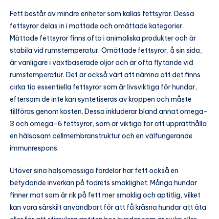
Fett består av mindre enheter som kallas fettsyror. Dessa
fettsyror delas in i mättade och omättade kategorier.
Mättade fettsyror finns ofta i animaliska produkter och är
stabila vid rumstemperatur. Omättade fettsyror, å sin sida,
är vanligare i växtbaserade oljor och är ofta flytande vid
rumstemperatur. Det är också värt att nämna att det finns
cirka tio essentiella fettsyror som är livsviktiga för hundar,
eftersom de inte kan syntetiseras av kroppen och måste
tillföras genom kosten. Dessa inkluderar bland annat omega-
3 och omega-6 fettsyror, som är viktiga för att upprätthålla
en hälsosam cellmembranstruktur och en välfungerande
immunrespons.
Utöver sina hälsomässiga fördelar har fett också en
betydande inverkan på fodrets smaklighet. Många hundar
finner mat som är rik på fett mer smaklig och aptitlig, vilket
kan vara särskilt användbart för att få kräsna hundar att äta