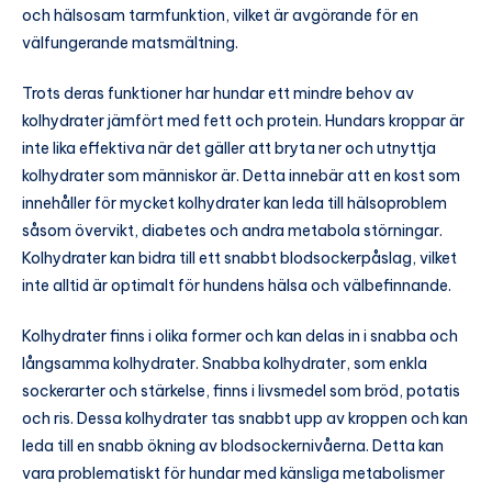
och hälsosam tarmfunktion, vilket är avgörande för en
välfungerande matsmältning.
Trots deras funktioner har hundar ett mindre behov av
kolhydrater jämfört med fett och protein. Hundars kroppar är
inte lika effektiva när det gäller att bryta ner och utnyttja
kolhydrater som människor är. Detta innebär att en kost som
innehåller för mycket kolhydrater kan leda till hälsoproblem
såsom övervikt, diabetes och andra metabola störningar.
Kolhydrater kan bidra till ett snabbt blodsockerpåslag, vilket
inte alltid är optimalt för hundens hälsa och välbefinnande.
Kolhydrater finns i olika former och kan delas in i snabba och
långsamma kolhydrater. Snabba kolhydrater, som enkla
sockerarter och stärkelse, finns i livsmedel som bröd, potatis
och ris. Dessa kolhydrater tas snabbt upp av kroppen och kan
leda till en snabb ökning av blodsockernivåerna. Detta kan
vara problematiskt för hundar med känsliga metabolismer