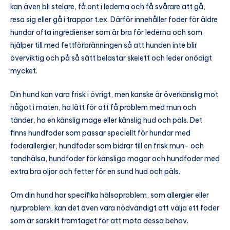
kan även bli stelare, få ont i lederna och få svårare att gå,
resa sig eller gå i trappor t.ex. Därför innehåller foder för äldre
hundar ofta ingredienser som är bra för lederna och som
hjälper till med fettförbränningen så att hunden inte blir
överviktig och på så sätt belastar skelett och leder onödigt
mycket.
Din hund kan vara frisk i övrigt, men kanske är överkänslig mot
något i maten, ha lätt för att få problem med mun och
tänder, ha en känslig mage eller känslig hud och päls. Det
finns hundfoder som passar speciellt för hundar med
foderallergier, hundfoder som bidrar till en frisk mun- och
tandhälsa, hundfoder för känsliga magar och hundfoder med
extra bra oljor och fetter för en sund hud och päls.
Om din hund har specifika hälsoproblem, som allergier eller
njurproblem, kan det även vara nödvändigt att välja ett foder
som är särskilt framtaget för att möta dessa behov.