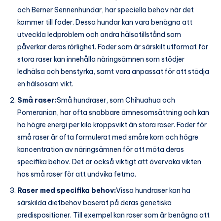
och Berner Sennenhundar, har speciella behov när det
kommer till foder. Dessa hundar kan vara benägna att
utveckla ledproblem och andra hälsotillstånd som
påverkar deras rörlighet. Foder som är särskilt utformat för
stora raser kan innehålla näringsämnen som stödjer
ledhälsa och benstyrka, samt vara anpassat för att stödja
en hälsosam vikt.
Små raser:
Små hundraser, som Chihuahua och
Pomeranian, har ofta snabbare ämnesomsättning och kan
ha högre energi per kilo kroppsvikt än stora raser. Foder för
små raser är ofta formulerat med småre korn och högre
koncentration av näringsämnen för att möta deras
specifika behov. Det är också viktigt att övervaka vikten
hos små raser för att undvika fetma.
Raser med specifika behov:
Vissa hundraser kan ha
särskilda dietbehov baserat på deras genetiska
predispositioner. Till exempel kan raser som är benägna att