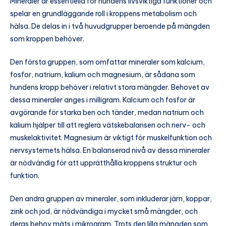
Mineraler är essentiella för hundens livsviktiga funktioner och
spelar en grundläggande roll i kroppens metabolism och
hälsa. De delas in i två huvudgrupper beroende på mängden
som kroppen behöver.
Den första gruppen, som omfattar mineraler som kalcium,
fosfor, natrium, kalium och magnesium, är sådana som
hundens kropp behöver i relativt stora mängder. Behovet av
dessa mineraler anges i milligram. Kalcium och fosfor är
avgörande för starka ben och tänder, medan natrium och
kalium hjälper till att reglera vätskebalansen och nerv- och
muskelaktivitet. Magnesium är viktigt för muskelfunktion och
nervsystemets hälsa. En balanserad nivå av dessa mineraler
är nödvändig för att upprätthålla kroppens struktur och
funktion.
Den andra gruppen av mineraler, som inkluderar järn, koppar,
zink och jod, är nödvändiga i mycket små mängder, och
deras behov mäts i mikrogram. Trots den lilla mängden som