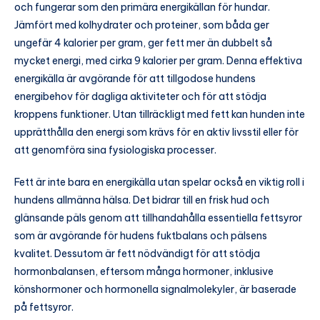
och fungerar som den primära energikällan för hundar.
Jämfört med kolhydrater och proteiner, som båda ger
ungefär 4 kalorier per gram, ger fett mer än dubbelt så
mycket energi, med cirka 9 kalorier per gram. Denna effektiva
energikälla är avgörande för att tillgodose hundens
energibehov för dagliga aktiviteter och för att stödja
kroppens funktioner. Utan tillräckligt med fett kan hunden inte
upprätthålla den energi som krävs för en aktiv livsstil eller för
att genomföra sina fysiologiska processer.
Fett är inte bara en energikälla utan spelar också en viktig roll i
hundens allmänna hälsa. Det bidrar till en frisk hud och
glänsande päls genom att tillhandahålla essentiella fettsyror
som är avgörande för hudens fuktbalans och pälsens
kvalitet. Dessutom är fett nödvändigt för att stödja
hormonbalansen, eftersom många hormoner, inklusive
könshormoner och hormonella signalmolekyler, är baserade
på fettsyror.