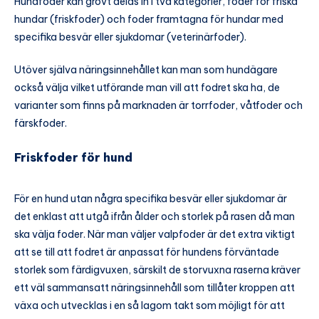
Hundfoder kan grovt delas in i två kategorier, foder för friska
hundar (friskfoder) och foder framtagna för hundar med
specifika besvär eller sjukdomar (veterinärfoder).
Utöver själva näringsinnehållet kan man som hundägare
också välja vilket utförande man vill att fodret ska ha, de
varianter som finns på marknaden är torrfoder, våtfoder och
färskfoder.
Friskfoder för hund
För en hund utan några specifika besvär eller sjukdomar är
det enklast att utgå ifrån ålder och storlek på rasen då man
ska välja foder. När man väljer valpfoder är det extra viktigt
att se till att fodret är anpassat för hundens förväntade
storlek som färdigvuxen, särskilt de storvuxna raserna kräver
ett väl sammansatt näringsinnehåll som tillåter kroppen att
växa och utvecklas i en så lagom takt som möjligt för att