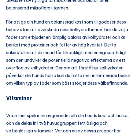
tillväxten av nyttiga tarmbakterier och bidrar till en
balanserad mikroflora i tarmen.
För att ge din hund en balanserad kost som tillgodoser dess
behov utan att överskrida dess kolhydratbehov, bör du välja
foder som erbjuder en lämplig balans av kolhydrater och är
berikat med proteiner och fetter av hög kvalitet. Detta
säkerställer att din hund får tillräckligt med energi samtidigt
som den undviker de potentiella negativa effekterna av ett
överflöd av kolhydrater. Genom att förstå hur kolhydrater
påverkar din hunds hälsa kan du fatta mer informerade beslut
om vilken typ av foder som bäst stödjer dess välbefinnande.
Vitaminer
Vitaminer spelar en avgörande roll i din hunds kost och hälsa,
och de delas in i två huvudgrupper: fettlösliga och
vattenlösliga vitaminer. Var och en av dessa grupper har