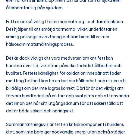
eller för att stimulera aptiten hos hundar som är sjuka eller
återhämtar sig från sjukdom.
Fett är också viktigt för en normal mag- och tarmfunktion.
Det hjälper till att smörja tarmarna, vilket underlättar en
smidig passage av avföring och kan bidra till en mer
hälsosam matsmältningsprocess.
Det är dock viktigt att vara medveten om att fett kan
härskna över tid, vilket kan påverka fodrets hållbarhet och
kvalitet. Fettets känslighet för oxidation innebär att foder
med hög fetthalt kan ha en kortare hållbarhet och riskera att
bli dåligt om det inte lagras korrekt. Därför är det viktigt att
förvara hundfodret på en torr och sval plats och att använda
det innan det når sitt utgångsdatum för att säkerställa att
det är både säkert och näringsrikt.
Sammanfattningsvis är fett en kritisk komponent i hundens
diet, som inte bara ger nödvändig energi utan också stödjer