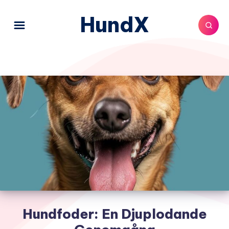
HundX
Hundfoder: En Djuplodande