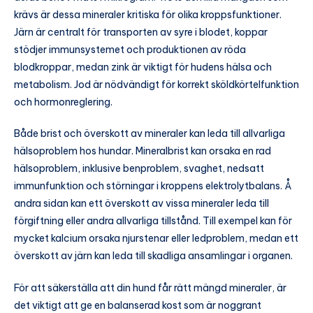
krävs är dessa mineraler kritiska för olika kroppsfunktioner.
Järn är centralt för transporten av syre i blodet, koppar
stödjer immunsystemet och produktionen av röda
blodkroppar, medan zink är viktigt för hudens hälsa och
metabolism. Jod är nödvändigt för korrekt sköldkörtelfunktion
och hormonreglering.
Både brist och överskott av mineraler kan leda till allvarliga
hälsoproblem hos hundar. Mineralbrist kan orsaka en rad
hälsoproblem, inklusive benproblem, svaghet, nedsatt
immunfunktion och störningar i kroppens elektrolytbalans. Å
andra sidan kan ett överskott av vissa mineraler leda till
förgiftning eller andra allvarliga tillstånd. Till exempel kan för
mycket kalcium orsaka njurstenar eller ledproblem, medan ett
överskott av järn kan leda till skadliga ansamlingar i organen.
För att säkerställa att din hund får rätt mängd mineraler, är
det viktigt att ge en balanserad kost som är noggrant