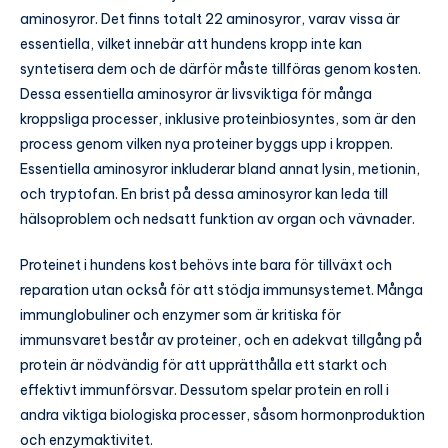
aminosyror. Det finns totalt 22 aminosyror, varav vissa är
essentiella, vilket innebär att hundens kropp inte kan
syntetisera dem och de därför måste tillföras genom kosten.
Dessa essentiella aminosyror är livsviktiga för många
kroppsliga processer, inklusive proteinbiosyntes, som är den
process genom vilken nya proteiner byggs upp i kroppen.
Essentiella aminosyror inkluderar bland annat lysin, metionin,
och tryptofan. En brist på dessa aminosyror kan leda till
hälsoproblem och nedsatt funktion av organ och vävnader.
Proteinet i hundens kost behövs inte bara för tillväxt och
reparation utan också för att stödja immunsystemet. Många
immunglobuliner och enzymer som är kritiska för
immunsvaret består av proteiner, och en adekvat tillgång på
protein är nödvändig för att upprätthålla ett starkt och
effektivt immunförsvar. Dessutom spelar protein en roll i
andra viktiga biologiska processer, såsom hormonproduktion
och enzymaktivitet.