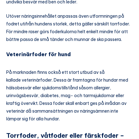
undvika besvär med ben och leder.
Utöver näringsinnehållet anpassas även utformningen på
fodret utifrån hundens storlek, detta gäller särskilt torrfoder.
För mindre raser görs foderkulorna helt enkelt mindre för att
bättre passa de små tänder och munnar de ska passera.
Veterinärfoder för hund
På marknaden finns också ett stort utbud av så
kallade veterinärfoder. Dessa är framtagna för hundar med
hälsobesvär eller sjukdomstillstånd såsom allergier,
urinvägsbesvär, diabetes, mag- och tarmsjukdomar eller
kraftig övervikt. Dessa foder skall enbart ges på inrådan av
veterinär då sammansättningen av näringsämnen inte
lämpar sig för alla hundar.
Torrfoder, våtfoder eller färskfoder –