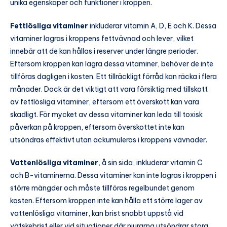
unika egenskaper och funktioner i kroppen.
Fettlösliga vitaminer
inkluderar vitamin A, D, E och K. Dessa
vitaminer lagras i kroppens fettvävnad och lever, vilket
innebär att de kan hållas i reserver under längre perioder.
Eftersom kroppen kan lagra dessa vitaminer, behöver de inte
tillföras dagligen i kosten. Ett tillräckligt förråd kan räcka i flera
månader. Dock är det viktigt att vara försiktig med tillskott
av fettlösliga vitaminer, eftersom ett överskott kan vara
skadligt. För mycket av dessa vitaminer kan leda till toxisk
påverkan på kroppen, eftersom överskottet inte kan
utsöndras effektivt utan ackumuleras i kroppens vävnader.
Vattenlösliga vitaminer
, å sin sida, inkluderar vitamin C
och B-vitaminerna. Dessa vitaminer kan inte lagras i kroppen i
större mängder och måste tillföras regelbundet genom
kosten. Eftersom kroppen inte kan hålla ett större lager av
vattenlösliga vitaminer, kan brist snabbt uppstå vid
vätskebrist eller vid situationer där njurarna utsöndrar stora