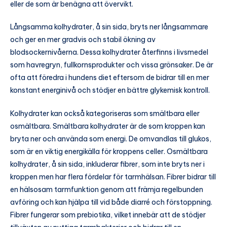
eller de som är benägna att övervikt.
Långsamma kolhydrater, å sin sida, bryts ner långsammare
och ger en mer gradvis och stabil ökning av
blodsockernivåerna. Dessa kolhydrater återfinns i livsmedel
som havregryn, fullkornsprodukter och vissa grönsaker. De är
ofta att föredra i hundens diet eftersom de bidrar till en mer
konstant energinivå och stödjer en bättre glykemisk kontroll.
Kolhydrater kan också kategoriseras som smältbara eller
osmältbara. Smältbara kolhydrater är de som kroppen kan
bryta ner och använda som energi. De omvandlas till glukos,
som är en viktig energikälla för kroppens celler. Osmältbara
kolhydrater, å sin sida, inkluderar fibrer, som inte bryts ner i
kroppen men har flera fördelar för tarmhälsan. Fibrer bidrar till
en hälsosam tarmfunktion genom att främja regelbunden
avföring och kan hjälpa till vid både diarré och förstoppning.
Fibrer fungerar som prebiotika, vilket innebär att de stödjer