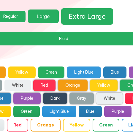
Extra Large
Large
Regular
Fluid
Yellow
Green
Light Blue
Blue
White
Red
Orange
Yellow
Gr
ue
Purple
Dark
Gray
White
ow
Green
Light Blue
Blue
Purple
Red
Orange
Yellow
Green
Li