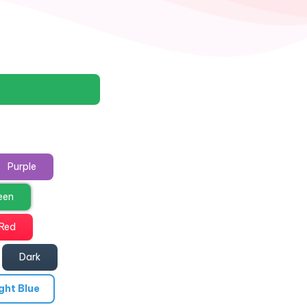
Purple
een
Red
Dark
ght Blue