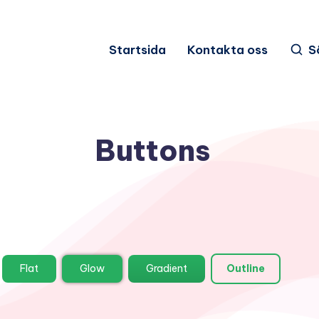
Startsida
Kontakta oss
S
Buttons
Flat
Glow
Gradient
Outline