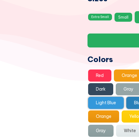
Small
Extra Small
Colors
Red
Orange
Dark
Gray
Light Blue
Bl
Orange
Yell
Gray
White