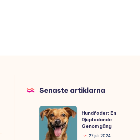
Senaste artiklarna
Hundfoder:
Hundfoder: En
En
Djuplodande
Genomgång
Djuplodande
Genomgång
27 juli 2024