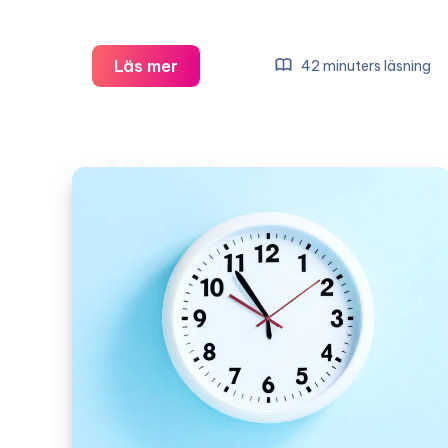
Hundfoder:
Läs mer
42 minuters läsning
En
Djuplodande
Genomgång