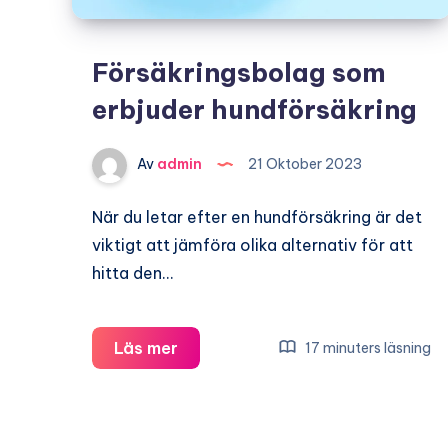
Försäkringsbolag som
erbjuder hundförsäkring
Av
admin
21 Oktober 2023
När du letar efter en hundförsäkring är det
viktigt att jämföra olika alternativ för att
hitta den…
Försäkringsbolag
Läs mer
17 minuters läsning
som
erbjuder
hundförsäkring