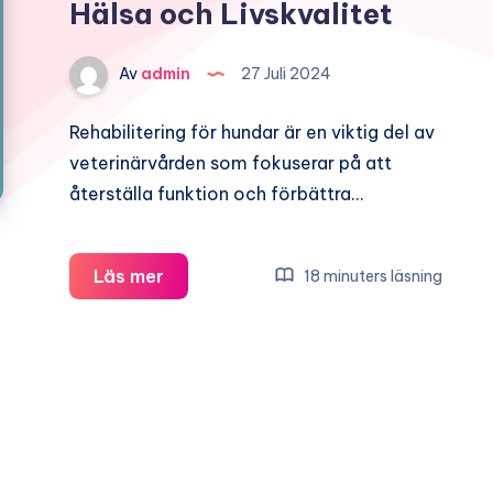
Hälsa och Livskvalitet
Av
admin
27 Juli 2024
Rehabilitering för hundar är en viktig del av
veterinärvården som fokuserar på att
återställa funktion och förbättra…
Rehabilitering
Läs mer
18 minuters läsning
för
Hundar:
En
Väg
till
Bättre
Hälsa