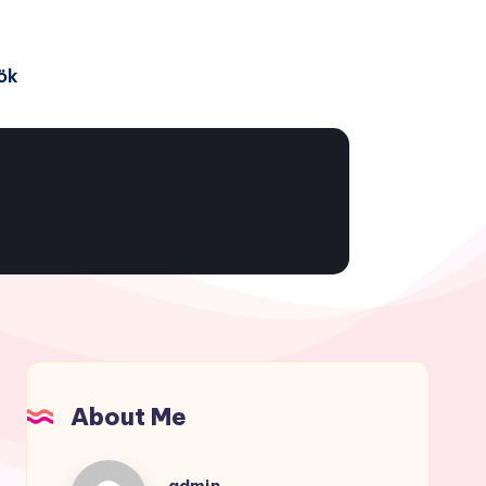
ök
About Me
admin
admin