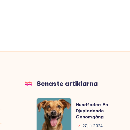
Senaste artiklarna
Hundfoder:
Hundfoder: En
En
Djuplodande
Genomgång
Djuplodande
Genomgång
27 juli 2024