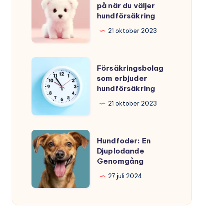
saker
på när du väljer
hundförsäkring
att
tänka
21 oktober 2023
på
när
Försäkringsbolag
Försäkringsbolag
du
som
som erbjuder
väljer
hundförsäkring
erbjuder
hundförsäkring
hundförsäkring
21 oktober 2023
Hundfoder:
Hundfoder: En
En
Djuplodande
Genomgång
Djuplodande
Genomgång
27 juli 2024