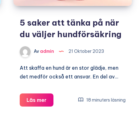
5 saker att tänka på när
du väljer hundförsäkring
Av
admin
21 Oktober 2023
Att skaffa en hund är en stor glädje, men
det medför också ett ansvar. En del av…
5
Läs mer
18 minuters läsning
saker
att
tänka
på