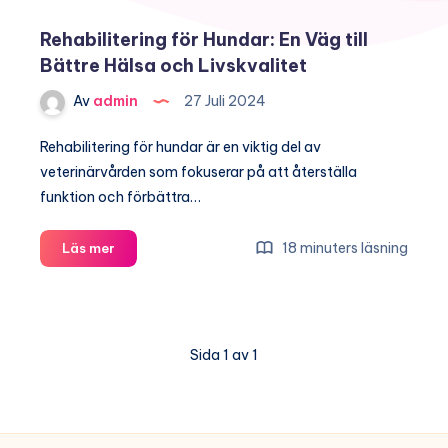
Rehabilitering för Hundar: En Väg till
Bättre Hälsa och Livskvalitet
Av
admin
27 Juli 2024
Rehabilitering för hundar är en viktig del av
veterinärvården som fokuserar på att återställa
funktion och förbättra…
Rehabilitering
18 minuters läsning
Läs mer
för
Hundar:
En
Väg
Sida 1 av 1
till
Bättre
Hälsa
och